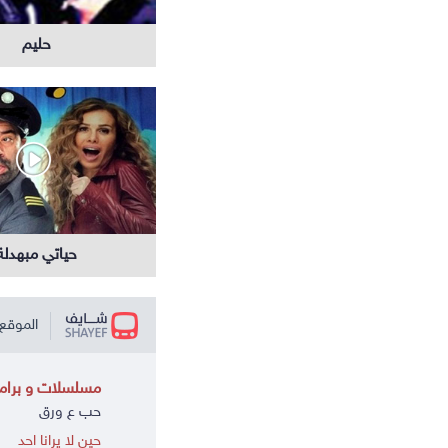
حليم
حياتي مبهدلة
الموقع 
مسلسلات و برامج
حب ع ورق
حين لا يرانا احد