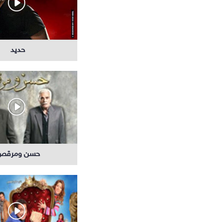
حديد
حسن ومرقص