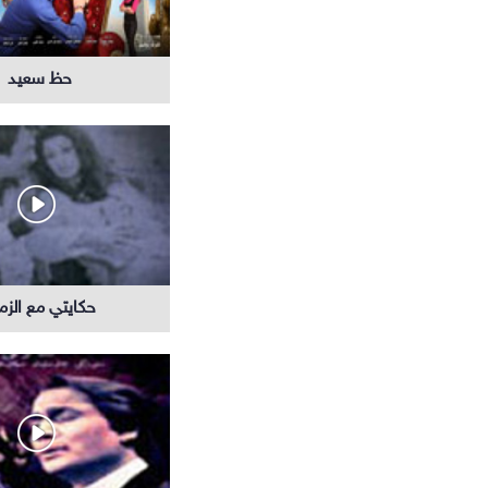
حظ سعيد
حكايتي مع الزم