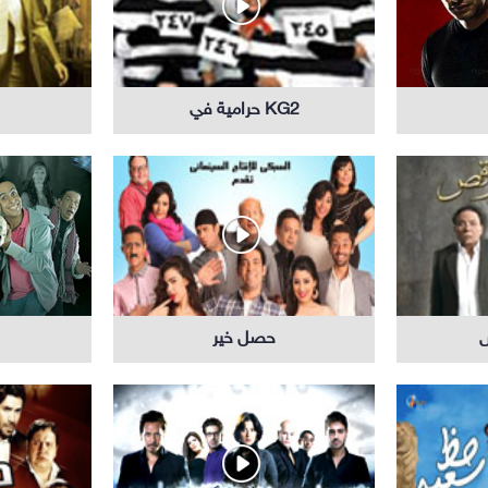
حرامية في KG2
حصل خير