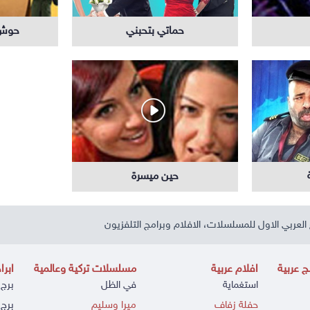
حماتي بتحبني
حوش 
حين ميسرة
العربي الاول للمسلسلات، الافلام وبرامج التلفزيون
 عربية
افلام عربية
مسلسلات تركية وعالمية
ابرا
استغماية
في الظل
برج 
حفلة زفاف
ميرا وسليم
برج 