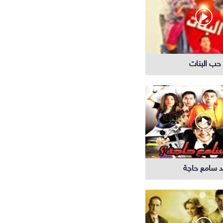
حب البنات
لسلات تركية
 سامع حاجة
افلام عربية