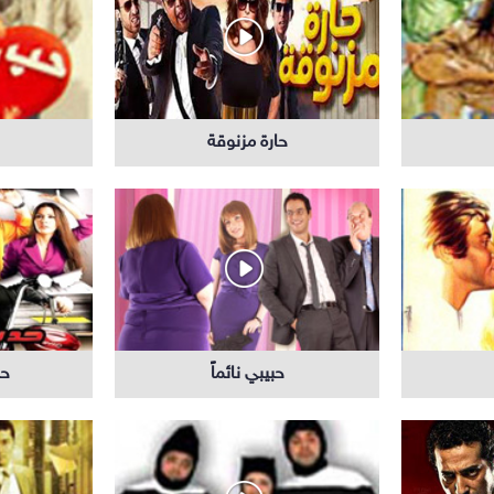
حارة مزنوقة
مسلسلات عربية
مس
حبيبي نائماً
حد
مواهب ومسابقات
برامج تلفزيون