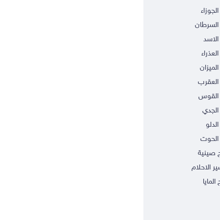
الجوزاء
السرطان
الاسد
العذراء
الميزان
العقرب
 القوس
الجدي
الدلو
الحوت
ج صينية
ر الاحلام
 المايا