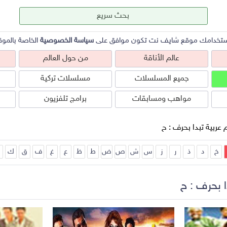
ستخدامك موقع شايف نت تكون موافق على
سياسة الخصوصية
الخاصة بالموق
عالم الأناقة
من حول العالم
جميع المسلسلات
مسلسلات تركية
مواهب ومسابقات
برامج تلفزيون
 عربية تبدا بحرف : ح
خ
د
ذ
ر
ز
س
ش
ص
ض
ط
ظ
ع
غ
ف
ق
ك
عالم الأناقة
من حول العالم
ص
ا بحرف : ح