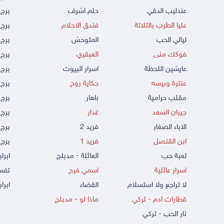
عندليب الدقي
حلم اشرف
برج 
عليا الطرب بالتلاتة
فندق الاحلام
برج 
ليالي الحب
المتوحش
برج 
فوكك منى
العبقري
برج 
عايشين اللحظة
اسرار البيوت
برج 
عنترة وبيسه
حكاية روح
برج 
مقلب حرامية
باهار
برج
جيران السعد
غدار
برج 
الاباء الصغار
فريد 2
برج 
ابن القنصل
فريد 1
برج 
لعبة حب
العائلة - مدبلج
ابرا
اسرار عائلية
اسمي فرح
تفسي
لا تراجع ولا استسلام
القضاء
ابراج
قطارات ادم - تركي
ماذا لو - مدبلج
نار الحب - تركي