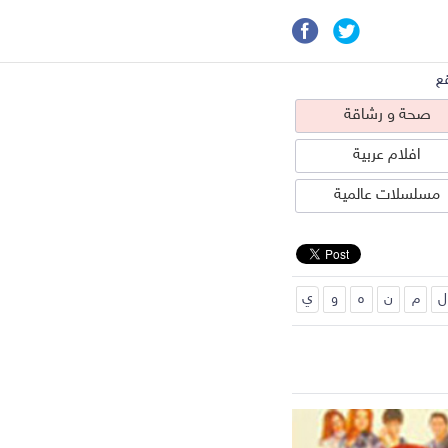
ع
صحة و رشاقة
افلام عربية
مسلسلات عالمية
ل
م
ن
ه
و
ي
حة و رشاقة