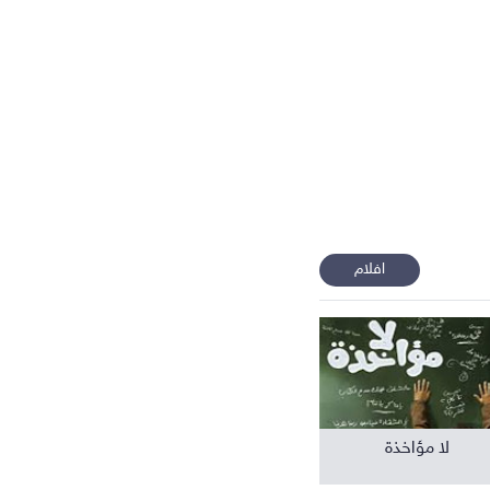
افلام عربية
افلام
لا مؤاخذة