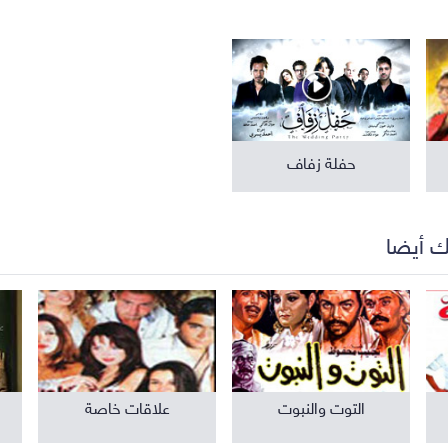
مواهب ومسابقات
برامج تلفزيون
حفلة زفاف
ك أيضا
التوت والنبوت
علاقات خاصة