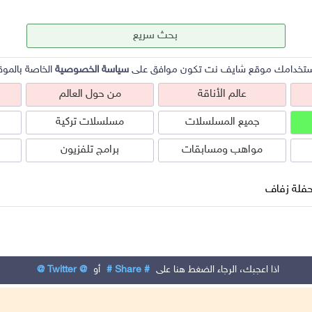
ستخدامك موقع شايف نت تكون موافق على
سياسة الخصوصية
الخاصة بالموق
عالم الأناقة
من حول العالم
جميع المسلسلات
مسلسلات تركية
مواهب ومسابقات
برامج تلفزيون
فلة زفاف
عالم الأناقة
من حول العالم
ص
اذا اعجبك، الرجاء الضغط هنا على
# Share #
أو
@ Twitter @