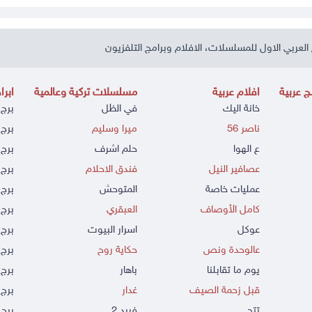
العربي الاول للمسلسلات، الافلام وبرامج التلفزيون
 عربية
افلام عربية
مسلسلات تركية وعالمية
ابرا
خانة اليك
في الظل
برج 
ناصر 56
ميرا وسليم
برج 
ع الهوا
حلم اشرف
برج 
عصافير النيل
فندق الاحلام
برج 
عمليات خاصة
المتوحش
برج 
كامل الأوصاف
العبقري
برج 
عوكل
اسرار البيوت
برج 
عالوحدة ونص
حكاية روح
برج 
يوم ما تقابلنا
باهار
برج
قبل زحمة الصيف
غدار
برج 
تتح
فريد 2
برج 