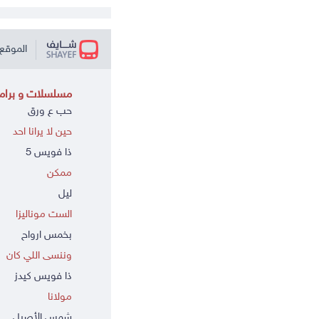
الموقع 
مسلسلات و برامج
حب ع ورق
حين لا يرانا احد
ذا فويس 5
ممكن
ليل
الست موناليزا
بخمس ارواح
وننسى اللي كان
ذا فويس كيدز
مولانا
شمس الأصيل