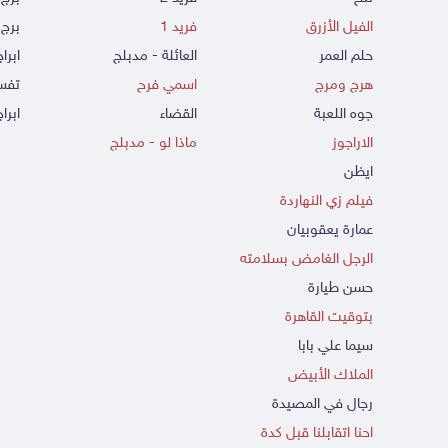
الفيل الأزرق
فريد 1
برج 
حلم العمر
العائلة - مدبلج
ابرا
هرج ومرج
اسمي فرح
تفسي
جوه اللعبة
القضاء
ابراج
الاراجوز
ماذا لو - مدبلج
ايظن
فيلم زي النهاردة
عمارة يعقوبيان
الرجل الغامض بسلامته
حسن طيارة
بتوقيت القاهرة
سيما علي بابا
الملاك الأبيض
رجال في المصيدة
احنا اتقابلنا قبل كدة