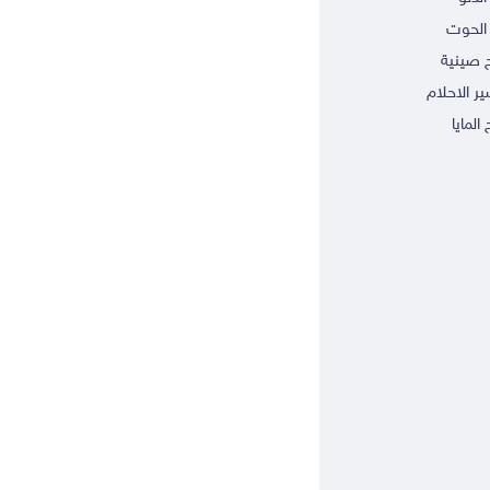
الحوت
ج صينية
ر الاحلام
 المايا