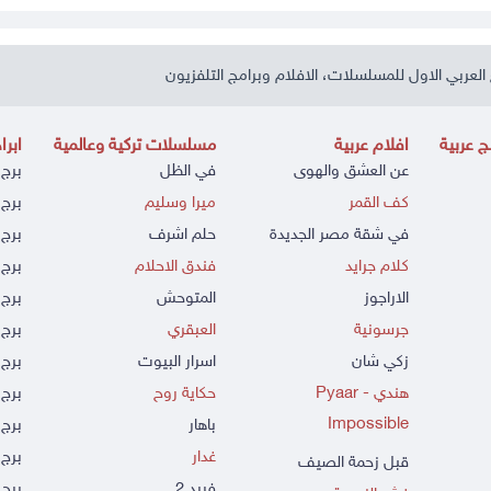
العربي الاول للمسلسلات، الافلام وبرامج التلفزيون
 عربية
افلام عربية
مسلسلات تركية وعالمية
ابرا
عن العشق والهوى
في الظل
برج 
كف القمر
ميرا وسليم
برج 
في شقة مصر الجديدة
حلم اشرف
برج 
كلام جرايد
فندق الاحلام
برج 
الاراجوز
المتوحش
برج 
جرسونية
العبقري
برج 
زكي شان
اسرار البيوت
برج 
هندي - Pyaar
حكاية روح
برج 
Impossible
باهار
برج
غدار
برج 
قبل زحمة الصيف
فريد 2
برج 