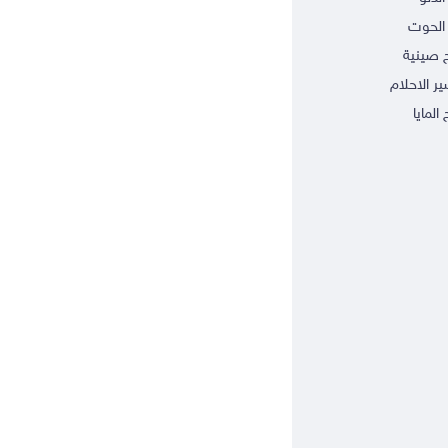
الحوت
ج صينية
ر الاحلام
 المايا