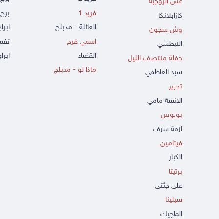
غش الزوجية
فريد 1
برج 
كازابلانكا
العائلة - مدبلج
ابرا
وش سجون
اسمي فرح
تفسي
النبطشي
القضاء
ابراج
حفلة منتصف الليل
ماذا لو - مدبلج
سيد العاطفي
تحرير
الانسة مامي
بوبوس
ازمة شرف
فيتامين
الكبار
برتيتا
على جثتى
سيلينا
الماجيك