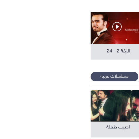
افلام عربية
الزفة 2 - 24
مسلسلات عربية
احببت طفلة