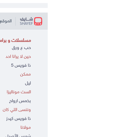
الموقع 
مسلسلات و برامج
حب ع ورق
حين لا يرانا احد
ذا فويس 5
ممكن
ليل
الست موناليزا
بخمس ارواح
وننسى اللي كان
ذا فويس كيدز
مولانا
شمس الأصيل