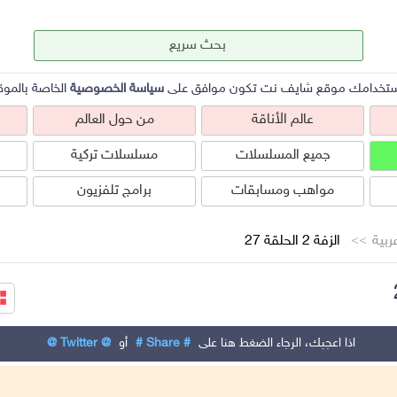
ستخدامك موقع شايف نت تكون موافق على
سياسة الخصوصية
الخاصة بالموق
عالم الأناقة
من حول العالم
جميع المسلسلات
مسلسلات تركية
مواهب ومسابقات
برامج تلفزيون
بية
الزفة 2 الحلقة 27
عالم الأناقة
من حول العالم
ص
اذا اعجبك، الرجاء الضغط هنا على
# Share #
أو
@ Twitter @