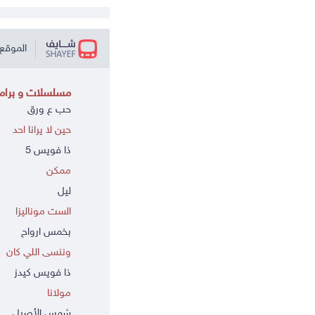
الموقع 
مسلسلات و برامج
حب ع ورق
حين لا يرانا احد
ذا فويس 5
ممكن
ليل
الست موناليزا
بخمس ارواح
وننسى اللي كان
ذا فويس كيدز
مولانا
شمس الأصيل