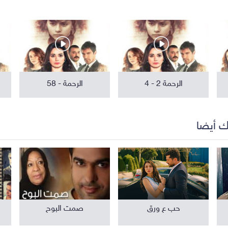
مواهب ومسابقات
برامج تلفزيون
الرحمة 2 - 4
الرحمة - 58
ك أيضا
حب ع ورق
صمت البوح