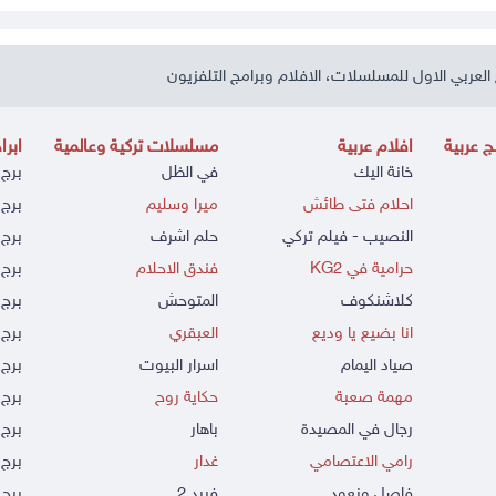
العربي الاول للمسلسلات، الافلام وبرامج التلفزيون
 عربية
افلام عربية
مسلسلات تركية وعالمية
ابرا
خانة اليك
في الظل
برج 
احلام فتى طائش
ميرا وسليم
برج 
النصيب - فيلم تركي
حلم اشرف
برج 
حرامية في KG2
فندق الاحلام
برج 
كلاشنكوف
المتوحش
برج 
انا بضيع يا وديع
العبقري
برج 
صياد اليمام
اسرار البيوت
برج 
مهمة صعبة
حكاية روح
برج 
رجال في المصيدة
باهار
برج
رامي الاعتصامي
غدار
برج 
فاصل ونعود
فريد 2
برج 