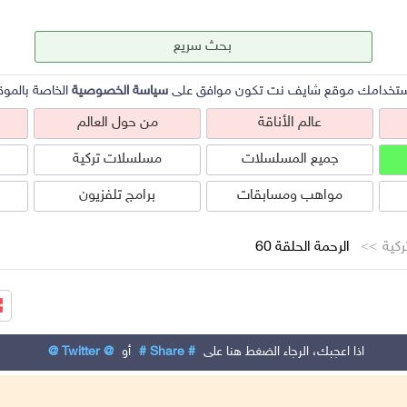
ستخدامك موقع شايف نت تكون موافق على
سياسة الخصوصية
الخاصة بالموق
عالم الأناقة
من حول العالم
جميع المسلسلات
مسلسلات تركية
مواهب ومسابقات
برامج تلفزيون
كية
الرحمة الحلقة 60
عالم الأناقة
من حول العالم
ص
اذا اعجبك، الرجاء الضغط هنا على
# Share #
أو
@ Twitter @