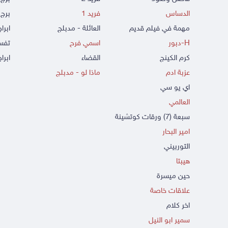
الدساس
فريد 1
برج 
مهمة في فيلم قديم
العائلة - مدبلج
ابرا
H-دبور
اسمي فرح
تفسي
كرم الكينج
القضاء
ابراج
عزبة ادم
ماذا لو - مدبلج
اي يو سي
العالمي
سبعة (7) ورقات كوتشينة
امير البحار
التوربيني
هيبتا
حين ميسرة
علاقات خاصة
اخر كلام
سمير ابو النيل