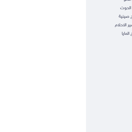
الحوت
ج صينية
ر الاحلام
 المايا