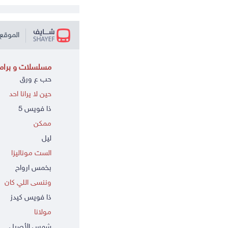
الموقع 
مسلسلات و برامج
حب ع ورق
حين لا يرانا احد
ذا فويس 5
ممكن
ليل
الست موناليزا
بخمس ارواح
وننسى اللي كان
ذا فويس كيدز
مولانا
شمس الأصيل