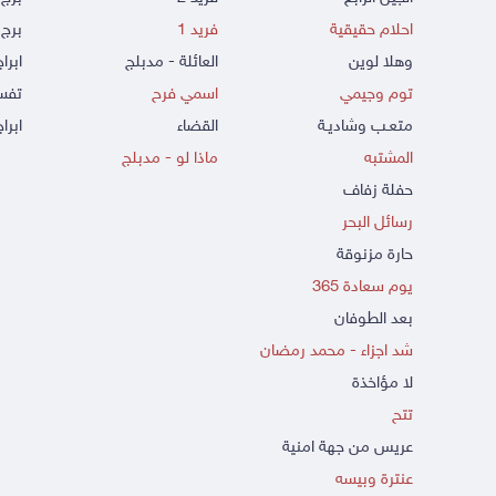
احلام حقيقية
فريد 1
برج 
وهلا لوين
العائلة - مدبلج
ابرا
توم وجيمي
اسمي فرح
تفسي
متعـب وشاديـة
القضاء
ابراج
المشتبه
ماذا لو - مدبلج
حفلة زفاف
رسائل البحر
حارة مزنوقة
يوم سعادة 365
بعد الطوفان
شد اجزاء - محمد رمضان
لا مؤاخذة
تتح
عريس من جهة امنية
عنترة وبيسه