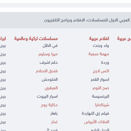
العربي الاول للمسلسلات، الافلام وبرامج التلفزيون
 عربية
افلام عربية
مسلسلات تركية وعالمية
ابرا
ولد وبنت
في الظل
برج 
مهمة صعبة
ميرا وسليم
برج 
وردة
حلم اشرف
برج 
اكس لارج
فندق الاحلام
برج 
اسوار القمر
المتوحش
برج 
صح النوم
العبقري
برج 
البرنسيسة
اسرار البيوت
برج 
شيكامارا
حكاية روح
برج 
فيلم زي النهاردة
باهار
برج
الملاك الأبيض
غدار
برج 
الجيل الرابع
فريد 2
برج 