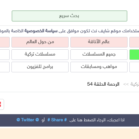
ستخدامك موقع شايف نت تكون موافق على
سياسة الخصوصية
الخاصة بالموق
عالم الأناقة
من حول العالم
جميع المسلسلات
مسلسلات تركية
مواهب ومسابقات
برامج تلفزيون
كية
الرحمة الحلقة 54
عالم الأناقة
من حول العالم
ص
اذا اعجبك، الرجاء الضغط هنا على
# Share #
أو
@ Twitter @