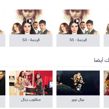
مواهب ومسابقات
برامج تلفزيون
الرحمة - 55
الرحمة - 53
ك أيضا
عيال نوير
مطلوب رجال