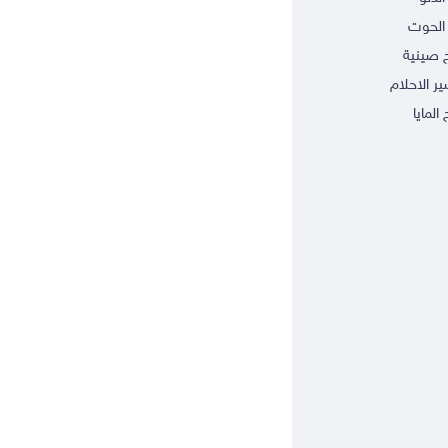
الحوت
ج صينية
ر الاحلام
 المايا