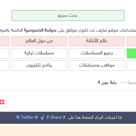
ستخدامك موقع شايف نت تكون موافق على
سياسة الخصوصية
الخاصة بالموق
عالم الأناقة
من حول العالم
جميع المسلسلات
مسلسلات تركية
مواهب ومسابقات
برامج تلفزيون
بية
رفة عين 4
عالم الأناقة
من حول العالم
ص
اذا اعجبك، الرجاء الضغط هنا على
# Share #
أو
@ Twitter @