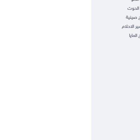
الحوت
ج صينية
ر الاحلام
 المايا