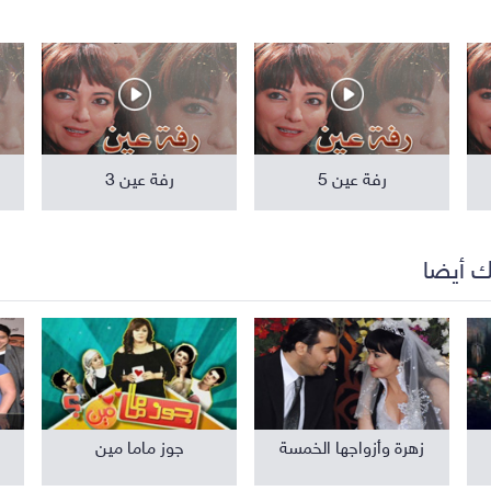
مواهب ومسابقات
برامج تلفزيون
رفة عين 5
رفة عين 3
ك أيضا
زهرة وأزواجها الخمسة
جوز ماما مين