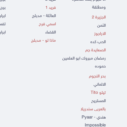
ومطلقة
فريد 1
برج 
العائلة - مدبلج
ابرا
الجزيرة 2
اسمي فرح
تفسي
الثمن
القضاء
ابراج
الاراجوز
ماذا لو - مدبلج
الحب كده
الصعايدة جم
رمضان مبروك ابو العلمين
حموده
بحر النجوم
الالماني
تيتو Tito
المستريح
بالعربى سندريلا
هندي - Pyaar