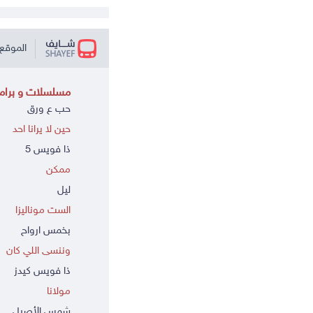
الموقع 
مسلسلات و برامج
حب ع ورق
حين لا يرانا احد
ذا فويس 5
ممكن
ليل
الست موناليزا
بخمس ارواح
وننسى اللي كان
ذا فويس كيدز
مولانا
شمس الأصيل