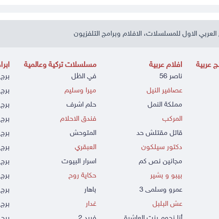
العربي الاول للمسلسلات، الافلام وبرامج التلفزيون
 عربية
افلام عربية
مسلسلات تركية وعالمية
ابرا
ناصر 56
في الظل
برج 
عصافير النيل
ميرا وسليم
برج 
مملكة النمل
حلم اشرف
برج 
المركب
فندق الاحلام
برج 
قاتل مقتلش حد
المتوحش
برج 
دكتور سيلكون
العبقري
برج 
مجانين نص كم
اسرار البيوت
برج 
بيبو و بشير
حكاية روح
برج 
عمرو وسلمى 3
باهار
برج
عش البلبل
غدار
برج 
أنا نجوم بنت العاشرة
فريد 2
برج 