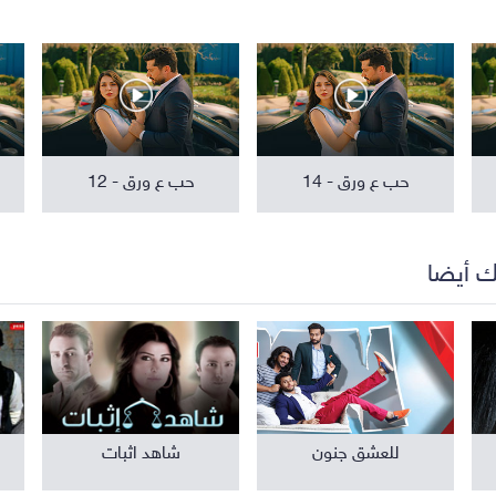
مواهب ومسابقات
برامج تلفزيون
حب ع ورق - 14
حب ع ورق - 12
ك أيضا
للعشق جنون
شاهد اثبات