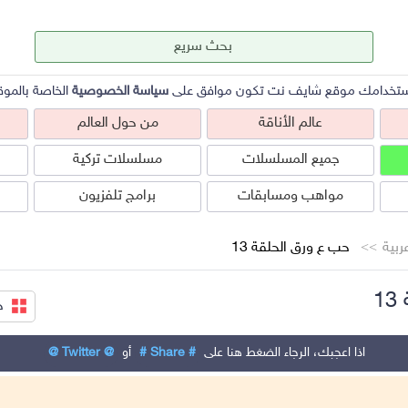
ستخدامك موقع شايف نت تكون موافق على
سياسة الخصوصية
الخاصة بالموق
عالم الأناقة
من حول العالم
جميع المسلسلات
مسلسلات تركية
مواهب ومسابقات
برامج تلفزيون
بية
حب ع ورق الحلقة 13
1
ج
عالم الأناقة
من حول العالم
ص
اذا اعجبك، الرجاء الضغط هنا على
# Share #
أو
@ Twitter @