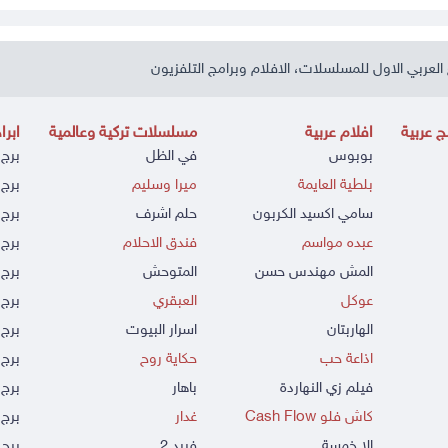
العربي الاول للمسلسلات، الافلام وبرامج التلفزيون
 عربية
افلام عربية
مسلسلات تركية وعالمية
ابرا
بوبوس
في الظل
برج 
بلطية العايمة
ميرا وسليم
برج 
سامي اكسيد الكربون
حلم اشرف
برج 
عبده مواسم
فندق الاحلام
برج 
المش مهندس حسن
المتوحش
برج 
عوكل
العبقري
برج 
الهاربتان
اسرار البيوت
برج 
اذاعة حب
حكاية روح
برج 
فيلم زي النهاردة
باهار
برج
كاش فلو Cash Flow
غدار
برج 
الا خمسة
فريد 2
برج 