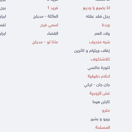
انا بضيع يا وديع
فريد 1
برج 
رجل فقد عقله
العائلة - مدبلج
ابرا
وردة
اسمي فرح
تفسي
ولاد العم
القضاء
ابراج
شبه منحرف
ماذا لو - مدبلج
زفاف ويليام و كاثرين
كلاشنكوف
تنورة ماكسي
احلام حقيقية
جان جان - تركي
غش الزوجية
كابتن هيما
مترو
بيبو و بشير
المصلحة