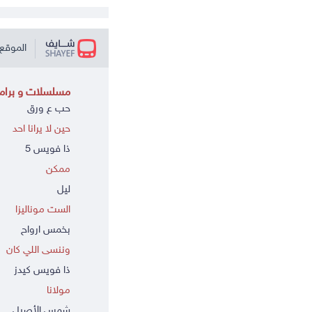
الموقع 
مسلسلات و برامج
حب ع ورق
حين لا يرانا احد
ذا فويس 5
ممكن
ليل
الست موناليزا
بخمس ارواح
وننسى اللي كان
ذا فويس كيدز
مولانا
شمس الأصيل