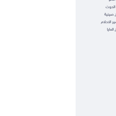
الحوت
ج صينية
ر الاحلام
 المايا