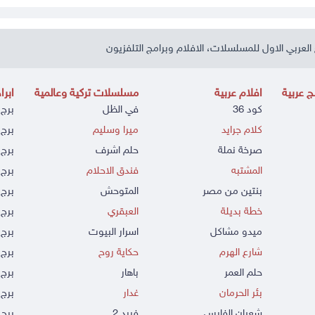
العربي الاول للمسلسلات، الافلام وبرامج التلفزيون
 عربية
افلام عربية
مسلسلات تركية وعالمية
ابرا
كود 36
في الظل
برج 
كلام جرايد
ميرا وسليم
برج 
صرخة نملة
حلم اشرف
برج 
المشتبه
فندق الاحلام
برج 
بنتين من مصر
المتوحش
برج 
خطة بديلة
العبقري
برج 
ميدو مشاكل
اسرار البيوت
برج 
شارع الهرم
حكاية روح
برج 
حلم العمر
باهار
برج
بئر الحرمان
غدار
برج 
شعبان الفارس
فريد 2
برج 