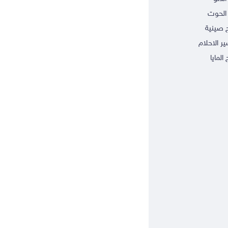
الحوت
ج صينية
ر الاحلام
 المايا