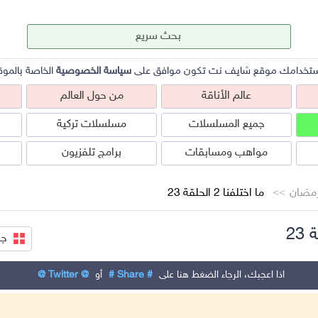
ستخدامك موقع شايف نت تكون موافق على
سياسة الخصوصية
الخاصة بالموق
عالم الأناقة
من حول العالم
جميع المسلسلات
مسلسلات تركية
مواهب ومسابقات
برامج تلفزيون
مضان
ما اختلفنا 2 الحلقة 23
جم
عالم الأناقة
من حول العالم
ص
اذا اعجبك، الرجاء الضغط هنا على
# Share #
أو
@ Twitter @