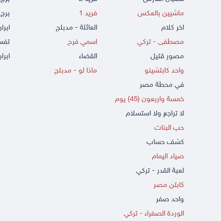
ماشيين بالعكس
فريد 1
برج 
اخر كلام
العائلة - مدبلج
ابرا
مصطفى - تركي
اسمي فرح
تفسي
مصور قتيل
القضاء
ابراج
واحد كابتشينو
ماذا لو - مدبلج
في محطة مصر
خمسة واربعون (45) يوم
لا تراجع ولا استسلام
حب البنات
كشف حساب
صياد اليمام
لعبة القدر - تركي
كابتن مصر
واحد صفر
الوردة الصفراء - تركي