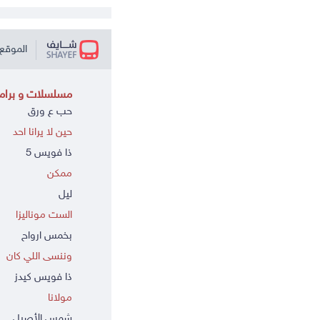
الموقع 
مسلسلات و برامج
حب ع ورق
حين لا يرانا احد
ذا فويس 5
ممكن
ليل
الست موناليزا
بخمس ارواح
وننسى اللي كان
ذا فويس كيدز
مولانا
شمس الأصيل