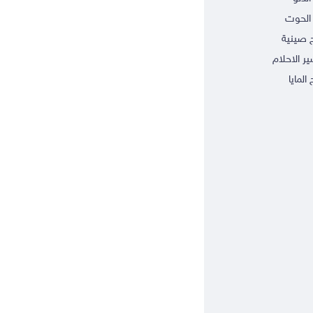
الحوت
ج صينية
ر الاحلام
 المايا