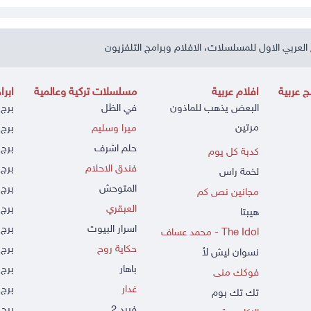
العربي الاول للمسلسلات، الافلام وبرامج التلفزيون
 عربية
افلام عربية
مسلسلات تركية وعالمية
ابرا
البعض يذهب للماذون
في الظل
برج 
مرتين
ميرا وسليم
برج 
حلم اشرف
برج 
كدبة كل يوم
فندق الاحلام
برج 
لخمة راس
المتوحش
برج 
مجانين نص كم
العبقري
برج 
هيبتا
اسرار البيوت
برج 
The Idol - محمد عساف
حكاية روح
برج 
نسوان ليش لأ
باهار
برج
فوكك منى
غدار
برج 
تك تك بوم
فريد 2
برج 