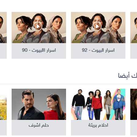
مواهب ومسابقات
برامج تلفزيون
اسرار البيوت - 92
اسرار االبيوت - 90
ك أيضا
احلام بريئة
حلم اشرف