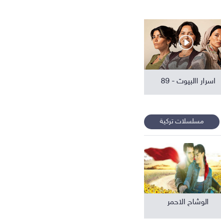
افلام عربية
اسرار االبيوت - 89
مسلسلات تركية
الوشاح الاحمر