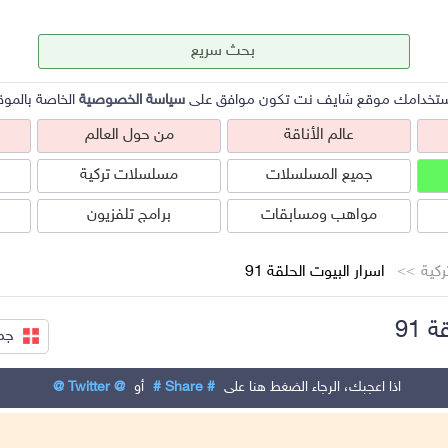
ستخدامك موقع شايف نت تكون موافق على
سياسة الخصوصية
الخاصة بالموق
عالم الأناقة
من حول العالم
جميع المسلسلات
مسلسلات تركية
مواهب ومسابقات
برامج تلفزيون
كية
اسرار البيوت الحلقة 91
 91
جمي
عالم الأناقة
من حول العالم
ص
اذا اعجبك، الرجاء الضغط هنا على
# Share #
أو
@ Twitter @