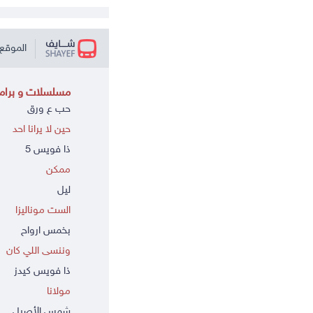
الموقع 
مسلسلات و برامج
حب ع ورق
حين لا يرانا احد
ذا فويس 5
ممكن
ليل
الست موناليزا
بخمس ارواح
وننسى اللي كان
ذا فويس كيدز
مولانا
شمس الأصيل