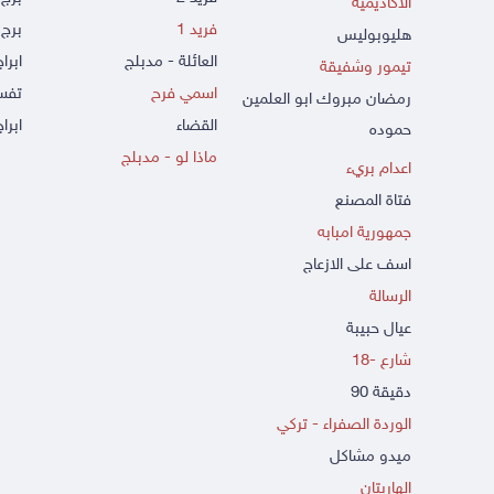
الاكاديمية
فريد 1
برج 
هليوبوليس
العائلة - مدبلج
ابرا
تيمور وشفيقة
اسمي فرح
تفسي
رمضان مبروك ابو العلمين
القضاء
ابراج
حموده
ماذا لو - مدبلج
اعدام بريء
فتاة المصنع
جمهورية امبابه
اسف على الازعاج
الرسالة
عيال حبيبة
شارع -18
دقيقة 90
الوردة الصفراء - تركي
ميدو مشاكل
الهاربتان