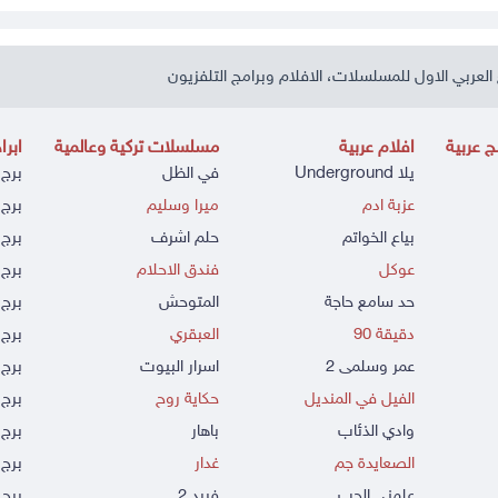
العربي الاول للمسلسلات، الافلام وبرامج التلفزيون
 عربية
افلام عربية
مسلسلات تركية وعالمية
ابرا
يلا Underground
في الظل
برج 
عزبة ادم
ميرا وسليم
برج 
بياع الخواتم
حلم اشرف
برج 
عوكل
فندق الاحلام
برج 
حد سامع حاجة
المتوحش
برج 
دقيقة 90
العبقري
برج 
عمر وسلمى 2
اسرار البيوت
برج 
الفيل في المنديل
حكاية روح
برج 
وادي الذئاب
باهار
برج
الصعايدة جم
غدار
برج 
علمني الحب
فريد 2
برج 