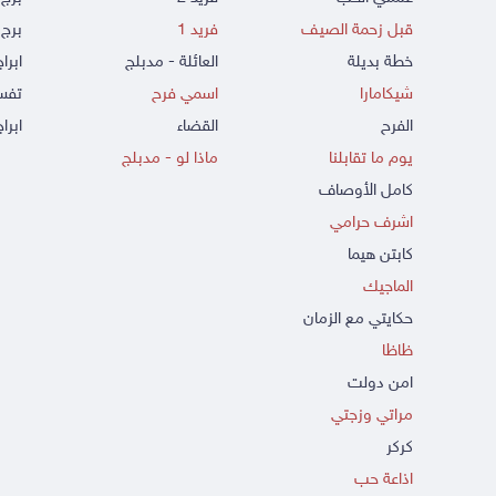
قبل زحمة الصيف
فريد 1
برج 
خطة بديلة
العائلة - مدبلج
ابرا
شيكامارا
اسمي فرح
تفسي
الفرح
القضاء
ابراج
يوم ما تقابلنا
ماذا لو - مدبلج
كامل الأوصاف
اشرف حرامي
كابتن هيما
الماجيك
حكايتي مع الزمان
ظاظا
امن دولت
مراتي وزجتي
كركر
اذاعة حب