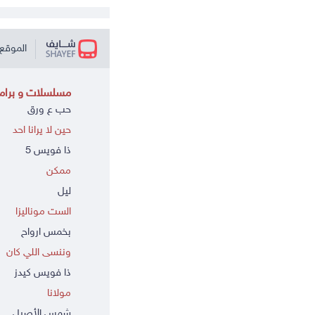
الموقع 
مسلسلات و برامج
حب ع ورق
حين لا يرانا احد
ذا فويس 5
ممكن
ليل
الست موناليزا
بخمس ارواح
وننسى اللي كان
ذا فويس كيدز
مولانا
شمس الأصيل