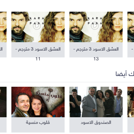
مواهب ومسابقات
برامج تلفزيون
م -
العشق الاسود 3 مترجم -
العشق الاسود 3 مترجم -
11
13
ك أيضا
الصندوق الاسود
قلوب منسية