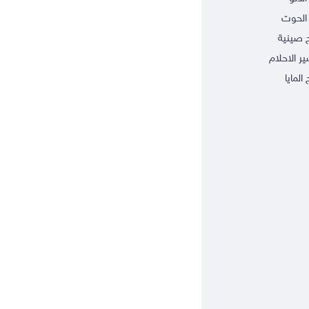
الحوت
ج صينية
ر الاحلام
 المايا