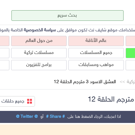
ستخدامك موقع شايف نت تكون موافق على
سياسة الخصوصية
الخاصة بالموق
عالم الأناقة
من حول العالم
جميع المسلسلات
مسلسلات تركية
مواهب ومسابقات
برامج تلفزيون
كية
العشق الاسود 3 مترجم الحلقة 12
جميع حلقات العش
عالم الأناقة
من حول العالم
ص
اذا اعجبك، الرجاء الضغط هنا على
# Share #
أو
@ Twitter @