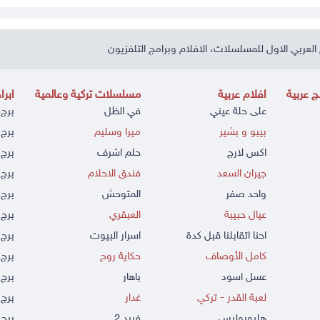
العربي الاول للمسلسلات، الافلام وبرامج التلفزيون
 عربية
افلام عربية
مسلسلات تركية وعالمية
ابرا
على حلة عيني
في الظل
برج 
بيبو و بشير
ميرا وسليم
برج 
اكس لارج
حلم اشرف
برج 
جيران السعد
فندق الاحلام
برج 
واحد صفر
المتوحش
برج 
عيال حبيبة
العبقري
برج 
احنا اتقابلنا قبل كدة
اسرار البيوت
برج 
كامل الأوصاف
حكاية روح
برج 
عسل اسود
باهار
برج
لعبة القدر - تركي
غدار
برج 
هليوبوليس
فريد 2
برج 