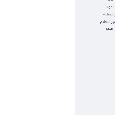
الحوت
ج صينية
ر الاحلام
 المايا