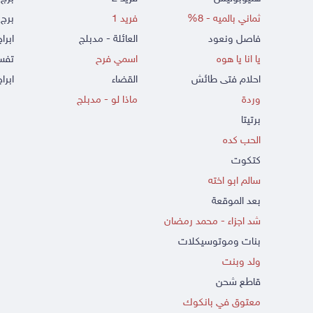
ثماني بالميه - 8%
فريد 1
برج 
فاصل ونعود
العائلة - مدبلج
ابرا
يا انا يا هوه
اسمي فرح
تفسي
احلام فتى طائش
القضاء
ابراج
وردة
ماذا لو - مدبلج
برتيتا
الحب كده
كتكوت
سالم ابو اخته
بعد الموقعة
شد اجزاء - محمد رمضان
بنات وموتوسيكلات
ولد وبنت
قاطع شحن
معتوق في بانكوك