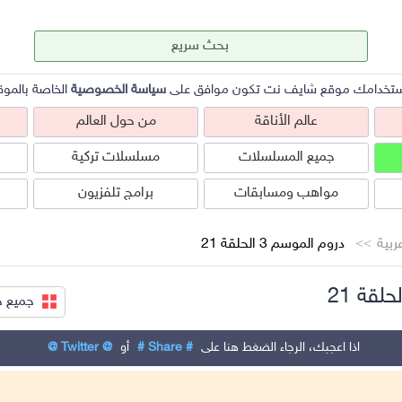
ستخدامك موقع شايف نت تكون موافق على
سياسة الخصوصية
الخاصة بالموق
عالم الأناقة
من حول العالم
جميع المسلسلات
مسلسلات تركية
مواهب ومسابقات
برامج تلفزيون
بية
دروم الموسم 3 الحلقة 21
جميع ح
عالم الأناقة
من حول العالم
ص
اذا اعجبك، الرجاء الضغط هنا على
# Share #
أو
@ Twitter @