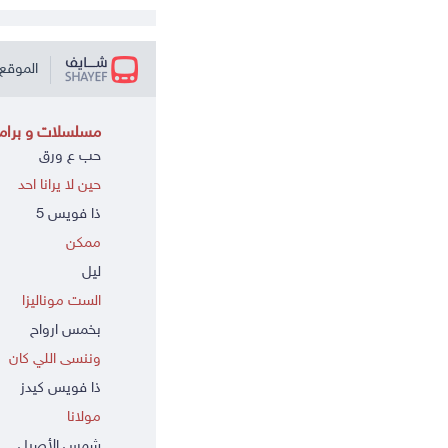
الموقع 
مسلسلات و برامج
حب ع ورق
حين لا يرانا احد
ذا فويس 5
ممكن
ليل
الست موناليزا
بخمس ارواح
وننسى اللي كان
ذا فويس كيدز
مولانا
شمس الأصيل