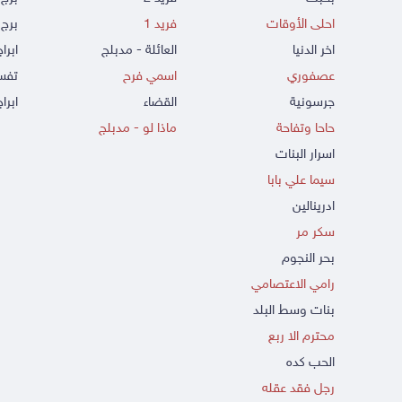
احلى الأوقات
فريد 1
برج 
اخر الدنيا
العائلة - مدبلج
ابرا
عصفوري
اسمي فرح
تفسي
جرسونية
القضاء
ابراج
حاحا وتفاحة
ماذا لو - مدبلج
اسرار البنات
سيما علي بابا
ادرينالين
سكر مر
بحر النجوم
رامي الاعتصامي
بنات وسط البلد
محترم الا ربع
الحب كده
رجل فقد عقله