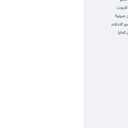
الحوت
ج صينية
ر الاحلام
 المايا