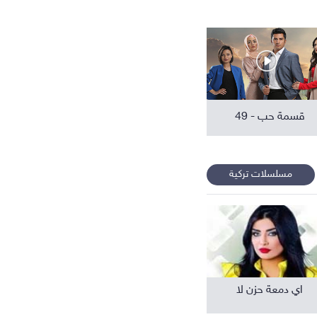
افلام عربية
قسمة حب - 49
مسلسلات تركية
اي دمعة حزن لا