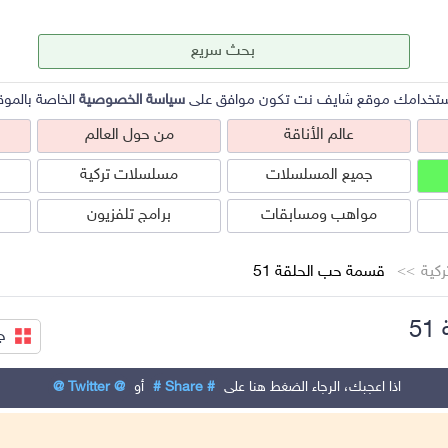
ستخدامك موقع شايف نت تكون موافق على
سياسة الخصوصية
الخاصة بالموق
عالم الأناقة
من حول العالم
جميع المسلسلات
مسلسلات تركية
مواهب ومسابقات
برامج تلفزيون
كية
قسمة حب الحلقة 51
5
ج
عالم الأناقة
من حول العالم
ص
اذا اعجبك، الرجاء الضغط هنا على
# Share #
أو
@ Twitter @