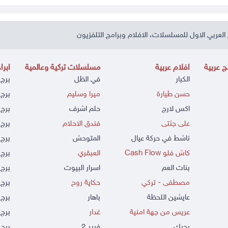
العربي الاول للمسلسلات، الافلام وبرامج التلفزيون
 عربية
افلام عربية
مسلسلات تركية وعالمية
ابرا
الكبار
في الظل
برج 
حسن طيارة
ميرا وسليم
برج 
اكس لارج
حلم اشرف
برج 
على جثتى
فندق الاحلام
برج 
ناشط في حركة عيال
المتوحش
برج 
كاش فلو Cash Flow
العبقري
برج 
بنات العم
اسرار البيوت
برج 
مصطفى - تركي
حكاية روح
برج 
عايشين اللحظة
باهار
برج
عريس من جهة امنية
غدار
برج 
بحبك
فريد 2
برج 