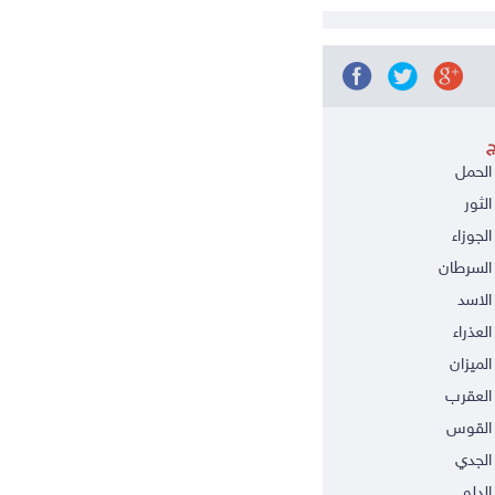
ج
الحمل
الثور
الجوزاء
السرطان
الاسد
العذراء
الميزان
العقرب
 القوس
الجدي
الدلو