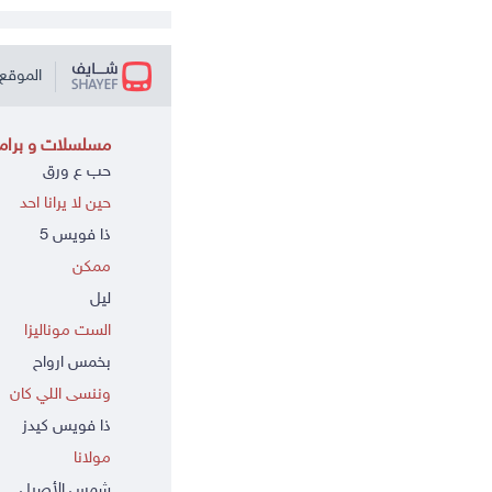
الموقع 
مسلسلات و برامج
حب ع ورق
حين لا يرانا احد
ذا فويس 5
ممكن
ليل
الست موناليزا
بخمس ارواح
وننسى اللي كان
ذا فويس كيدز
مولانا
شمس الأصيل