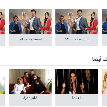
مواهب ومسابقات
برامج تلفزيون
قسمة حب - 52
قسمة حب - 50
ك أيضا
العائدة
قلم حمرة