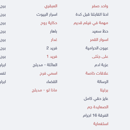
واحد صفر
العبقري
برج 
احنا اتقابلنا قبل كدة
اسرار البيوت
برج 
مهمة في فيلم قديم
حكاية روح
برج 
حظ سعيد
باهار
برج
اسوار القمر
غدار
برج 
عيون الحرامية
فريد 2
برج 
على جثتى
فريد 1
برج 
عزبة ادم
العائلة - مدبلج
ابرا
علاقات خاصة
اسمي فرح
تفسي
الرسالة
القضاء
ابراج
برتيتا
ماذا لو - مدبلج
عايز حقي كامل
الصعايدة جم
الفرقة 16 اجرام
استغماية