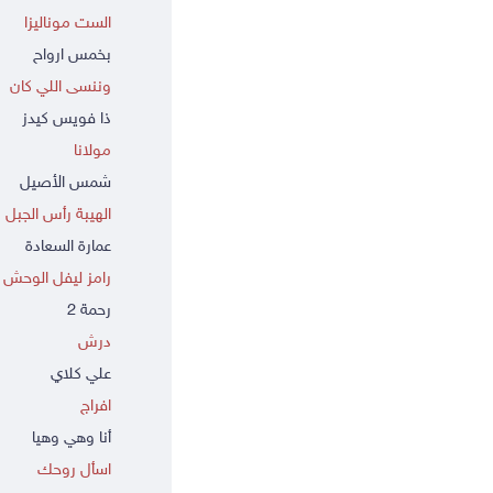
الست موناليزا
بخمس ارواح
وننسى اللي كان
ذا فويس كيدز
مولانا
شمس الأصيل
الهيبة رأس الجبل
عمارة السعادة
رامز ليفل الوحش
رحمة 2
درش
علي كلاي
افراج
أنا وهي وهيا
اسأل روحك