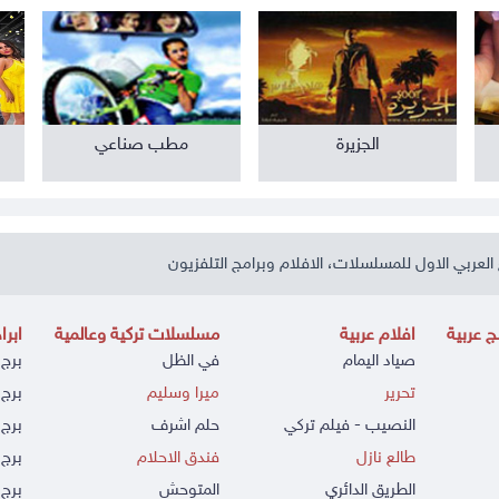
الجزيرة
مطب صناعي
العربي الاول للمسلسلات، الافلام وبرامج التلفزيون
 عربية
افلام عربية
مسلسلات تركية وعالمية
ابرا
صياد اليمام
في الظل
برج 
تحرير
ميرا وسليم
برج 
النصيب - فيلم تركي
حلم اشرف
برج 
طالع نازل
فندق الاحلام
برج 
الطريق الدائري
المتوحش
برج 