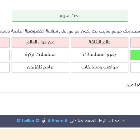
ستخدامك موقع شايف نت تكون موافق على
سياسة الخصوصية
الخاصة بالموق
عالم الأناقة
من حول العالم
جميع المسلسلات
مسلسلات تركية
مواهب ومسابقات
برامج تلفزيون
يتامين
عالم الأناقة
من حول العالم
ص
اذا اعجبك، الرجاء الضغط هنا على
# Share #
أو
@ Twitter @