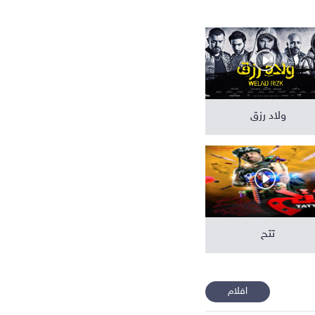
افلام عربية
ولاد رزق
تتح
افلام