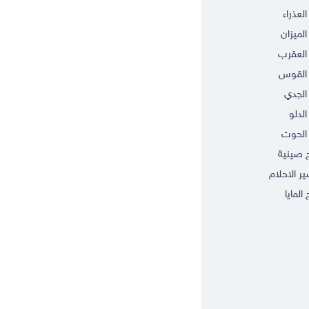
العذراء
الميزان
العقرب
 القوس
الجدي
الدلو
الحوت
ج صينية
ر الاحلام
 المايا