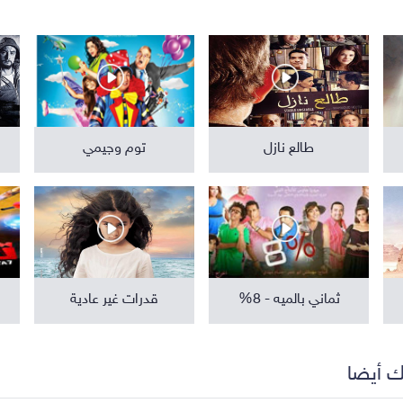
مواهب ومسابقات
برامج تلفزيون
طالع نازل
توم وجيمي
ثماني بالميه - 8%
قدرات غير عادية
ك أيضا