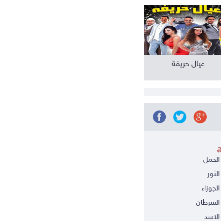
عيال حريفة
ج
الحمل
الثور
الجوزاء
السرطان
الاسد