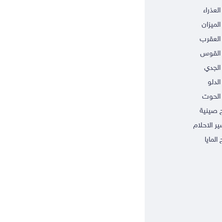
العذراء
الميزان
العقرب
 القوس
الجدي
الدلو
الحوت
ج صينية
ر الاحلام
 المايا