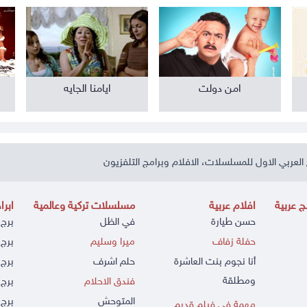
امن دولت
ايامنا الجايه
العربي الاول للمسلسلات، الافلام وبرامج التلفزيون
 عربية
افلام عربية
مسلسلات تركية وعالمية
ابرا
حسن طيارة
في الظل
برج 
حفلة زفاف
ميرا وسليم
برج 
أنا نجوم بنت العاشرة
حلم اشرف
برج 
ومطلقة
فندق الاحلام
برج 
المتوحش
برج 
مهمة في فيلم قديم