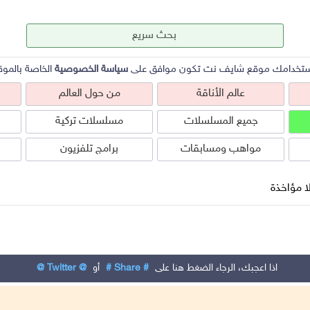
ستخدامك موقع شايف نت تكون موافق على
سياسة الخصوصية
الخاصة بالموق
عالم الأناقة
من حول العالم
جميع المسلسلات
مسلسلات تركية
مواهب ومسابقات
برامج تلفزيون
ا مؤاخذة
عالم الأناقة
من حول العالم
ص
اذا اعجبك، الرجاء الضغط هنا على
# Share #
أو
@ Twitter @