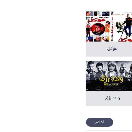
افلام عربية
عوكل
ولاد رزق
افلام