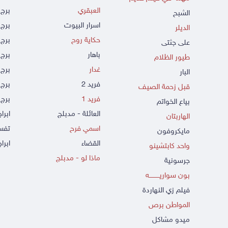
العبقري
برج 
الشبح
اسرار البيوت
برج 
الديلر
حكاية روح
برج 
على جثتى
باهار
برج
طيور الظلام
غدار
برج 
البار
فريد 2
برج 
قبل زحمة الصيف
فريد 1
برج 
بياع الخواتم
العائلة - مدبلج
ابرا
الهاربتان
اسمي فرح
تفسي
مايكروفون
القضاء
ابراج
واحد كابتشينو
ماذا لو - مدبلج
جرسونية
بون سواريــــــــــه
فيلم زي النهاردة
المواطن برص
ميدو مشاكل