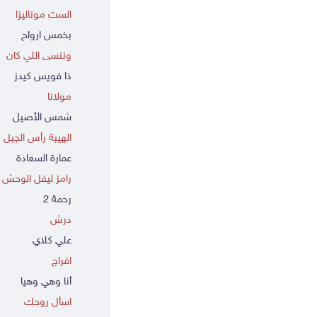
الست موناليزا
بخمس ارواح
وننسى اللي كان
ذا فويس كيدز
مولانا
شمس الأصيل
الهيبة رأس الجبل
عمارة السعادة
رامز ليفل الوحش
رحمة 2
درش
علي كلاي
افراج
أنا وهي وهيا
اسأل روحك