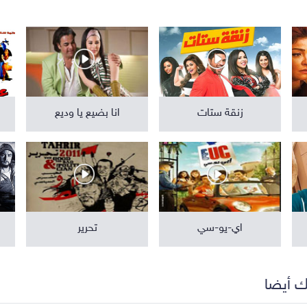
مواهب ومسابقات
برامج تلفزيون
زنقة ستات
انا بضيع يا وديع
اي-يو-سي
تحرير
ك أيضا