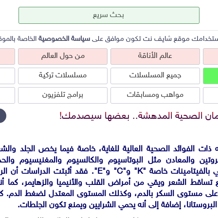
ستخدامك موقع شايف نت تكون موافق على
سياسة الخصوصية
الخاصة بالموق
عالم الأناقة
من حول العالم
جميع المسلسلات
مسلسلات تركية
مواهب ومسابقات
برامج تلفزيون
رمان الصحية المدهشة.. بعضها سيصدمك!
كه ذات الفوائد الصحية العالية للغاية، خاصة فيما يخص الجلد وال
عالم الأناقة
من حول العالم
ص
بروتين والمعادن مثل البوتاسيوم والكالسيوم والمغنيسيوم والح
والصوديوم. كما أنه غني بالفيتامينات خاصة "K" و"C" و"E". ف
ع تساقط الشعر ويقي من أمراض القلب والأنيميا والزهايمر، كما أ
لى مستوى السكر بالدم، وكذلك المستوى المعتدل لضغط الدم. كم
لبروستانا، إضافة إلى أنه يحمي الشرايين ويمنع تكون الجلطات.