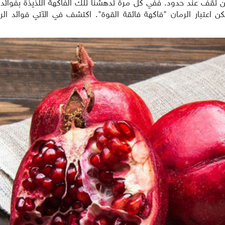
 لن تقف عند حدود. ففي كل مرة تدهشنا تلك الفاكهة اللذيذة بفوائد ج
مكن اعتبار الرمان "فاكهة فائقة القوة". اكتشف في الآتي فوائد 
مسلسلات عربية
مس
مواهب ومسابقات
برامج تلفزيون