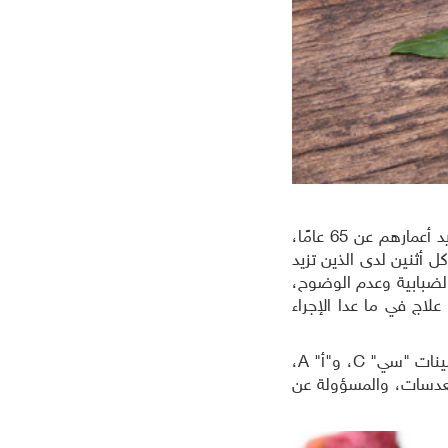
إعتام عدسة العين هو التهاب يصيب العدسات، وللأسف فإنه شائع لدى الأشخاص الذين تزيد أعمارهم عن 65 عامًا،
حداً من كل أثنين لدى الذين تزيد
عور بالضبابية وعدم الوضوح،
اج في ما عدا الإجراء
ومثل التفاح والعنب، فإنّ الرمان فاكهة رائعة لصحة العينين، بفضل تركيز محتواه من الفيتامينات "سي" C، و"أ" A،
 العدسات، والمسؤولة عن