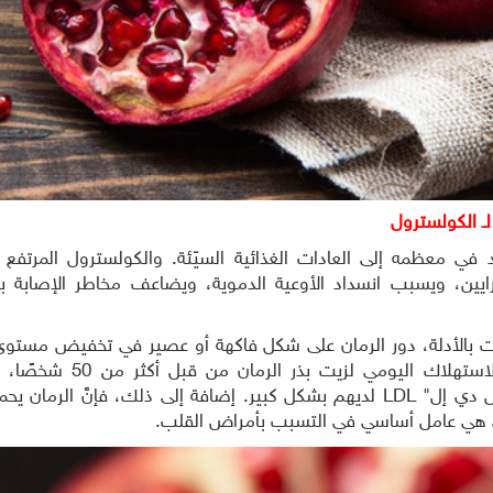
لـ الكولسترول
د في معظمه إلى العادات الغذائية السيّئة. والكولسترول المرتفع
يين، ويسبب انسداد الأوعية الدموية، ويضاعف مخاطر الإصابة ب
ات بالأدلة، دور الرمان على شكل فاكهة أو عصير في تخفيض مستوى
وبعد أسابيع عدة من الاستهلاك 
الثلاثية/ الكولسترول "إل دي إل" LDL لديهم بشكل كبير. إضافة إلى ذلك، فإنّ
ي هي عامل أساسي في التسبب بأمراض القلب.