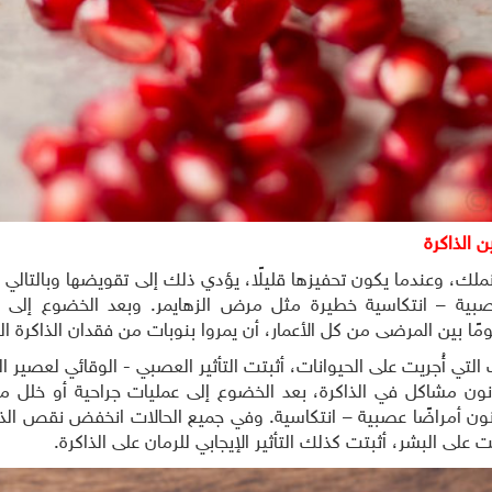
 الذاكرة
 نملك، وعندما يكون تحفيزها قليلًا، يؤدي ذلك إلى تقويضها وبالتال
صبية – انتكاسية خطيرة مثل مرض الزهايمر. وبعد الخضوع إلى عم
ًا بين المرضى من كل الأعمار، أن يمروا بنوبات من فقدان الذاكرة ال
ات التي أُجريت على الحيوانات، أثبتت التأثير العصبي - الوقائي لعصير
انون مشاكل في الذاكرة، بعد الخضوع إلى عمليات جراحية أو خلل من
عانون أمراضًا عصبية – انتكاسية. وفي جميع الحالات انخفض نقص الذاك
يت على البشر، أثبتت كذلك التأثير الإيجابي للرمان على الذاكرة.