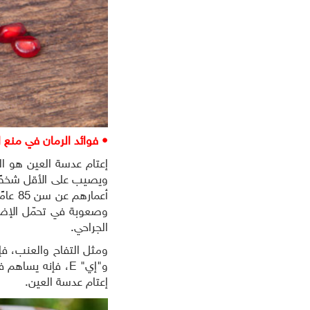
• فوائد الرمان في منع ا
أعمار
وصعوبة في تحمّل الإضا
الجراحي.
و"إي" E، فإنه ي
إعتام عدسة العين.