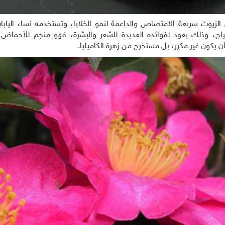
ن الزيوت سريعة الامتصاص والداعمة لنمو الخلايا، وتستخدمه نساء اليابا
مكياج، وذلك يعود لفوائده العديدة للشعر والبشرة، فهو منجم للأحماض 
 يكون غير مكرر، بل مستخرج من زهرة الكاميليا.