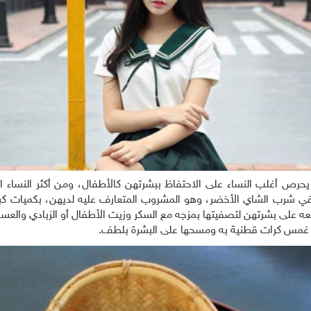
يحرص أغلب النساء على الاحتفاظ ببشرتهن كالأطفال، ومن أكثر النساء اه
في شرب الشاي الأخضر، وهو المشروب المتعارف عليه لديهن، بكميات كبي
ضعه على بشرتهن لتصفيتها بمزجه مع السكر وزيت الأطفال أو الزبادي والعس
ق غمس كرات قطنية به ومسحها على البشرة بلطف.