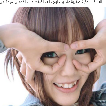
إناث في أحذية صغيرة منذ ولادتهن، لأن الضغط على القدمين سيحدُّ من 