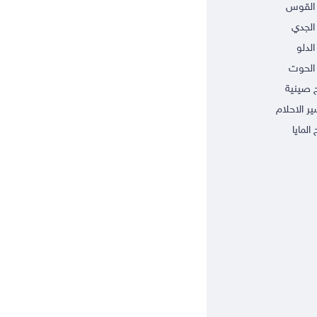
 القوس
الجدي
الدلو
الحوت
ج صينية
ر الاحلام
 المايا