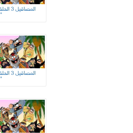
17"
13"