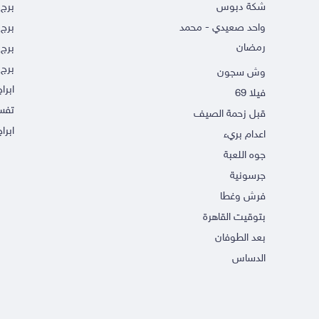
شكة دبوس
برج
واحد صعيدي - محمد
برج 
رمضان
برج 
برج 
وش سجون
ابرا
فيلا 69
تفسي
قبل زحمة الصيف
ابراج
اعدام بريء
جوه اللعبة
جرسونية
فرش وغطا
بتوقيت القاهرة
بعد الطوفان
الدساس