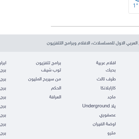
"المصاقيل 3 الحلقة
1"
العربي الاول للمسلسلات، الافلام وبرامج التلفزيون
افلام عربية
برامج تلفزيون
ابراج
بحبك
توب شيف
برج 
طرف تالت
من سيربح المليون
برج 
كازابلانكا
الحكم
برج 
ماجد
العرافة
برج 
يلا Underground
برج 
عصفوري
برج 
اوضة الفيران
برج 
مترو
برج 