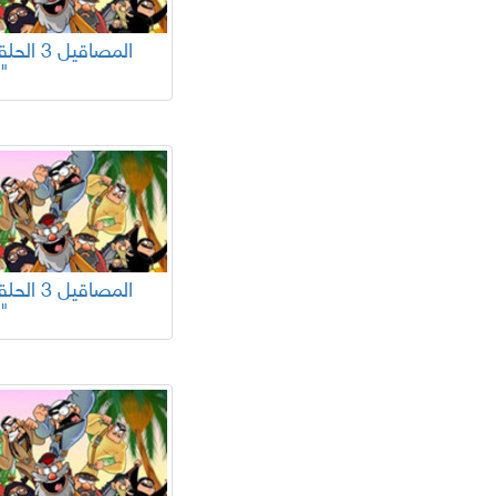
25"
21"