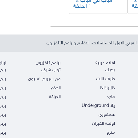
"الباب في الباب 2
"الباب في الباب 2
الحلقة "
العربي الاول للمسلسلات، الافلام وبرامج التلفزيون
افلام عربية
برامج تلفزيون
ابراج
بحبك
توب شيف
برج 
طرف تالت
من سيربح المليون
برج 
كازابلانكا
الحكم
برج 
ماجد
العرافة
برج 
يلا Underground
برج 
عصفوري
برج 
اوضة الفيران
برج 
مترو
برج 