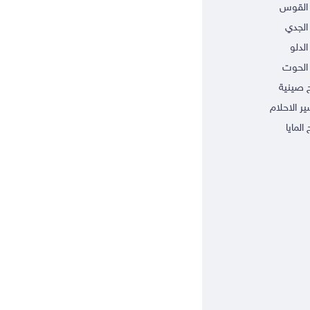
 القوس
الجدي
الدلو
الحوت
ج صينية
ر الاحلام
 المايا