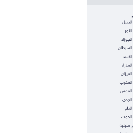
الحمل
الثور
الجوزاء
السرطان
الاسد
العذراء
الميزان
العقرب
 القوس
الجدي
الدلو
الحوت
ج صينية