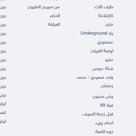
طرف تالت
من سيربح المليون
برج 
كازابلانكا
الحكم
برج 
ماجد
العرافة
برج 
يلا Underground
برج 
عصفوري
برج 
اوضة الفيران
برج 
مترو
برج 
شكة دبوس
برج
واحد صعيدي - محمد
برج 
رمضان
برج 
برج 
وش سجون
ابرا
فيلا 69
تفسي
قبل زحمة الصيف
ابراج
اعدام بريء
جوه اللعبة