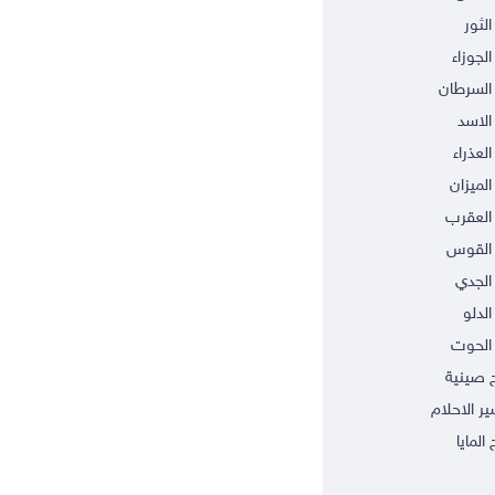
الثور
الجوزاء
السرطان
الاسد
العذراء
الميزان
العقرب
 القوس
الجدي
الدلو
الحوت
ج صينية
ر الاحلام
 المايا