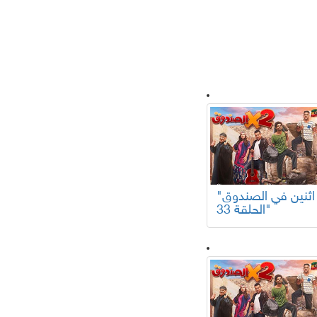
لسلات تركية
"اثنين في الصندوق
الحلقة 33"
افلام عربية