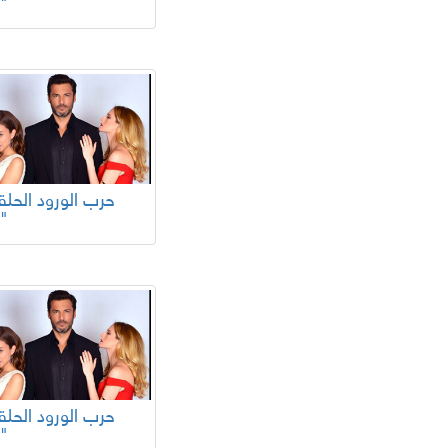
68"
63"
59"