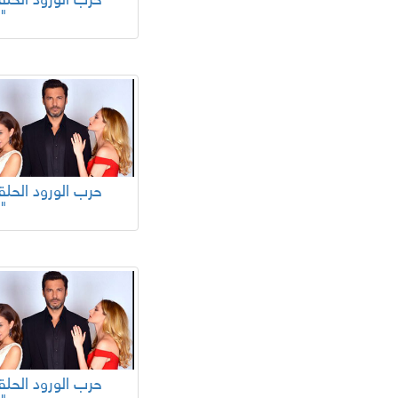
76"
72"