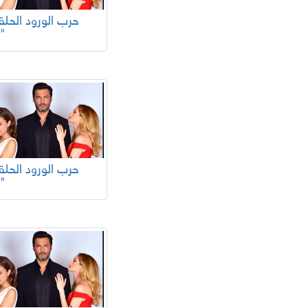
93"
89"