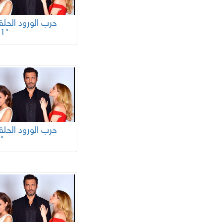
101"
97"