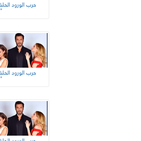
84"
80"