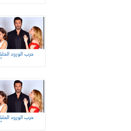
55"
51"