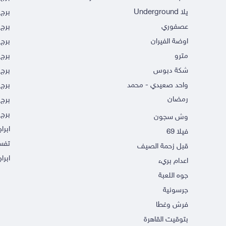
يلا Underground
برج 
عصفوري
برج 
اوضة الفيران
برج 
مترو
برج 
شكة دبوس
برج
واحد صعيدي - محمد
برج 
رمضان
برج 
برج 
وش سجون
ابرا
فيلا 69
تفسي
قبل زحمة الصيف
ابراج
اعدام بريء
جوه اللعبة
جرسونية
فرش وغطا
بتوقيت القاهرة