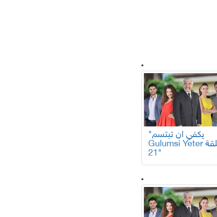
لسلات تركية
"يكفي ان تبتسم
Gulumsi Yeter الحلقة
21"
افلام عربية