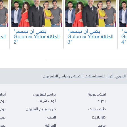
"يكفي ان تبتسم
"يكفي ان تبتسم
"يكفي ان تبتسم
لقة
Gulumsi Yeter الحلقة
Gulumsi Yeter الحلقة
2"
3"
4"
العربي الاول للمسلسلات، الافلام وبرامج التلفزيون
افلام عربية
برامج تلفزيون
ابراج
بحبك
توب شيف
برج 
طرف تالت
من سيربح المليون
برج 
كازابلانكا
الحكم
برج 
ماجد
العرافة
برج 