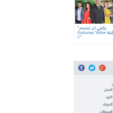
"يكفي ان تبتسم
Gulumsi Yeter الحلقة
1"
الحمل
الثور
الجوزاء
السرطان