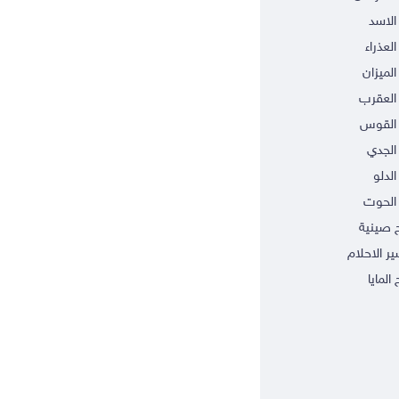
الاسد
العذراء
الميزان
العقرب
 القوس
الجدي
الدلو
الحوت
ج صينية
ر الاحلام
 المايا