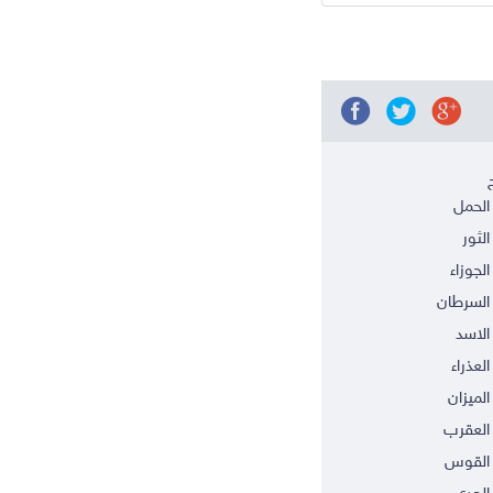
الحمل
الثور
الجوزاء
السرطان
الاسد
العذراء
الميزان
العقرب
 القوس