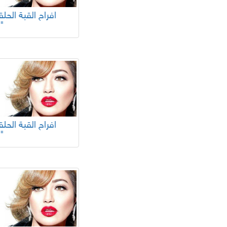
18"
14"