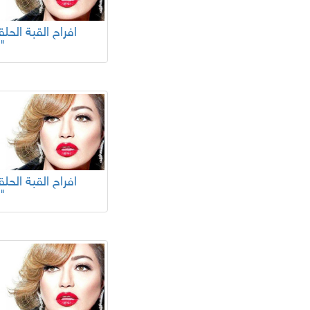
26"
22"