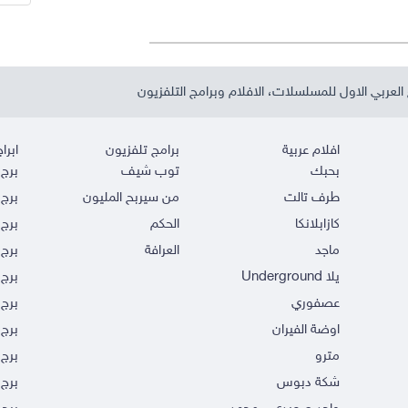
العربي الاول للمسلسلات، الافلام وبرامج التلفزيون
افلام عربية
برامج تلفزيون
ابراج
بحبك
توب شيف
برج 
طرف تالت
من سيربح المليون
برج 
كازابلانكا
الحكم
برج 
ماجد
العرافة
برج 
يلا Underground
برج 
عصفوري
برج 
اوضة الفيران
برج 
مترو
برج 
شكة دبوس
برج