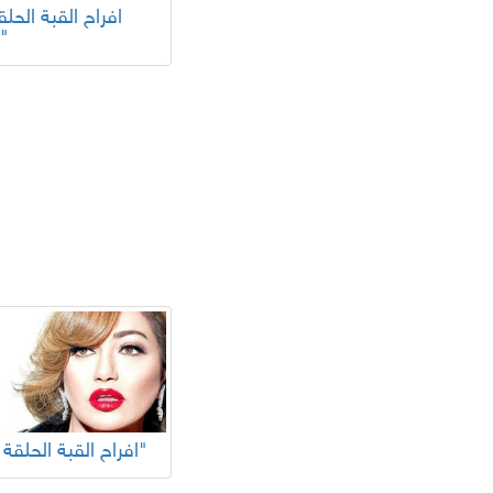
10"
"افراح القبة الحلقة 3"